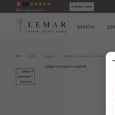
🌸
Выбрать салон
zakaz@lemardecor.ru
БУКЕТЫ
ДЕ
ШАРЫ
Цифры
Цифра 8 розовый с короной