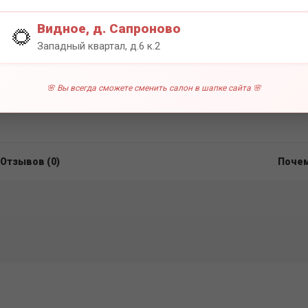
0 отзы
Видное, д. Сапроново
🌻
Западный квартал, д.6 к.2
🌸 Вы всегда сможете сменить салон в шапке сайта 🌸
Отзывов (0)
Почем