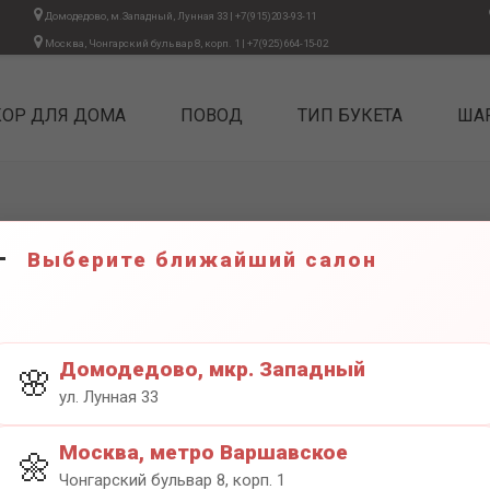
Домодедово, м.Западный, Лунная 33
|
+7(915)203-93-11
Москва, Чонгарский бульвар 8, корп. 1
|
+7(925)664-15-02
КОР ДЛЯ ДОМА
ПОВОД
ТИП БУКЕТА
ША
Выберите ближайший салон
ЦИФРА 
1300₽
Домодедово, мкр. Западный
🌸
ул. Лунная 33
Москва, метро Варшавское
🌼
Чонгарский бульвар 8, корп. 1