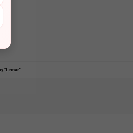
вов
у "Lemar"