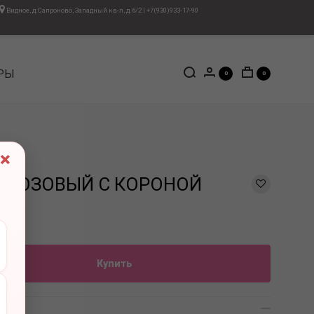
Видное, д.Сапроново, Западный кв-л, д.6/2
|
+7(930)933-17-90
РЫ
0
0
×
8 РОЗОВЫЙ С КОРОНОЙ
Купить