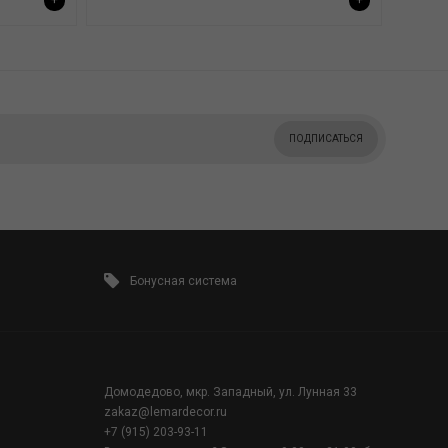
+
+
ПОДПИСАТЬСЯ
Бонусная система
Домодедово, мкр. Западный, ул. Лунная 33
zakaz@lemardecor.ru
+7 (915) 203-93-11