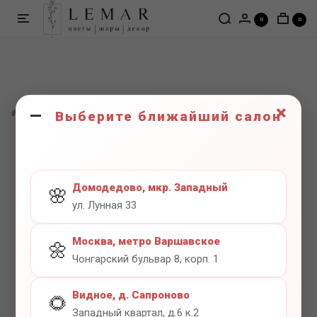
0
0
×
ШАРЫ
Цифры
Цифра 8 серебро
Выберите ближайший салон
Домодедово, мкр. Западный
🌸
ул. Лунная 33
Москва, метро Варшавское
🌼
Чонгарский бульвар 8, корп. 1
Видное, д. Сапроново
🌻
Западный квартал, д.6 к.2