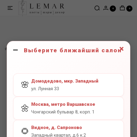
0
0
×
ШАРЫ
Фигуры
Фигура голова слона
Выберите ближайший салон
Домодедово, мкр. Западный
🌸
ул. Лунная 33
Москва, метро Варшавское
🌼
Чонгарский бульвар 8, корп. 1
Видное, д. Сапроново
🌻
Западный квартал, д.6 к.2