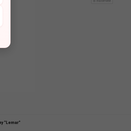
вов
В наличии
у "Lemar"