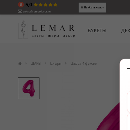
🌸
Выбрать салон
zakaz@lemardecor.ru
БУКЕТЫ
ДЕ
ШАРЫ
Цифры
Цифра 4 фуксия