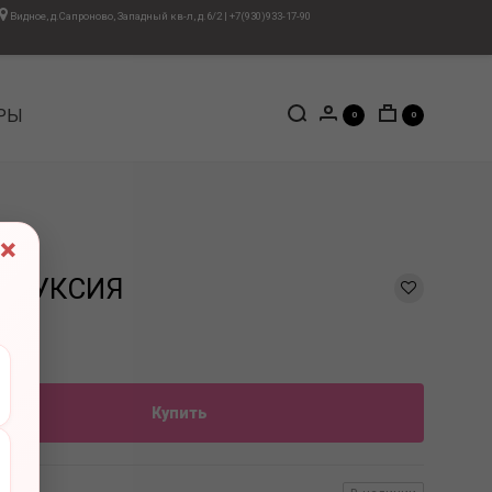
Видное, д.Сапроново, Западный кв-л, д.6/2
|
+7(930)933-17-90
РЫ
0
0
×
4 ФУКСИЯ
Купить