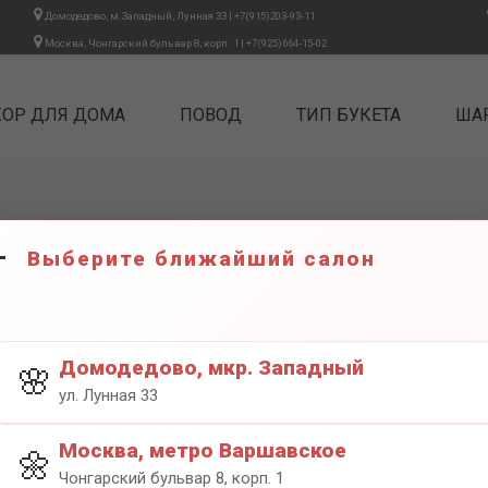
Домодедово, м.Западный, Лунная 33
|
+7(915)203-93-11
Москва, Чонгарский бульвар 8, корп. 1
|
+7(925)664-15-02
КОР ДЛЯ ДОМА
ПОВОД
ТИП БУКЕТА
ША
Выберите ближайший салон
ЦИФРА 
1300₽
Домодедово, мкр. Западный
🌸
ул. Лунная 33
Москва, метро Варшавское
🌼
Чонгарский бульвар 8, корп. 1