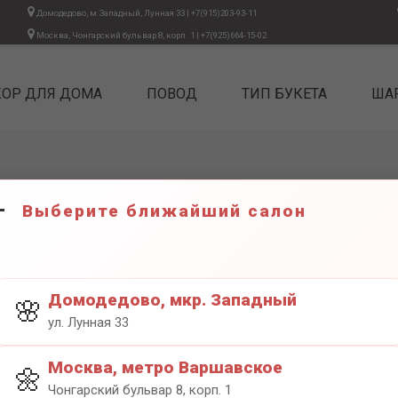
Домодедово, м.Западный, Лунная 33
|
+7(915)203-93-11
Москва, Чонгарский бульвар 8, корп. 1
|
+7(925)664-15-02
КОР ДЛЯ ДОМА
ПОВОД
ТИП БУКЕТА
ША
ический Limone Sul Garda 200 мл
Выберите ближайший салон
ДИФФУЗ
LIMONE 
4199₽
Домодедово, мкр. Западный
🌸
ул. Лунная 33
Москва, метро Варшавское
🌼
Чонгарский бульвар 8, корп. 1