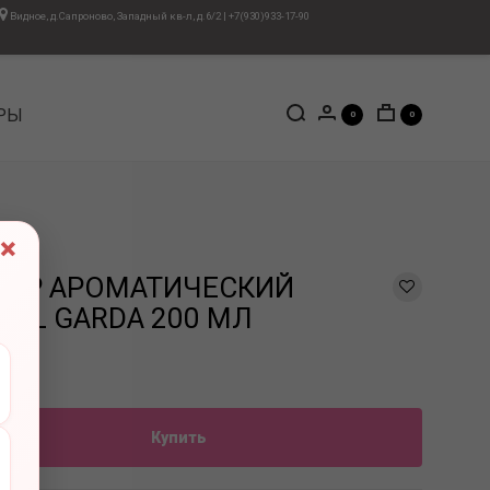
Видное, д.Сапроново, Западный кв-л, д.6/2
|
+7(930)933-17-90
РЫ
0
0
×
ОР АРОМАТИЧЕСКИЙ
SUL GARDA 200 МЛ
Купить