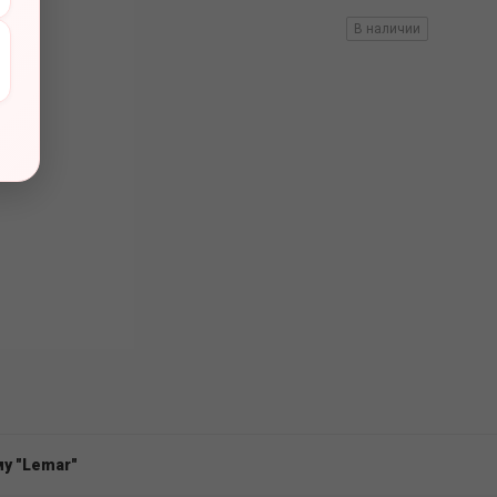
вов
В наличии
у "Lemar"