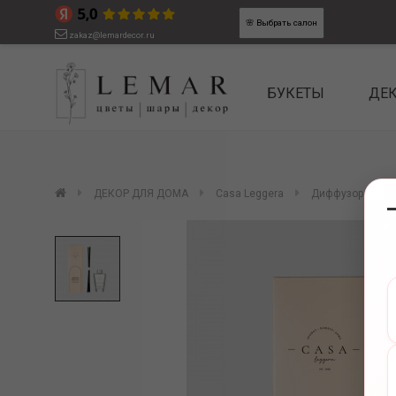
🌸
Выбрать салон
zakaz@lemardecor.ru
БУКЕТЫ
ДЕ
ДЕКОР ДЛЯ ДОМА
Casa Leggera
Диффузор аромат