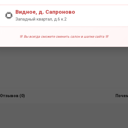
0 отзы
Видное, д. Сапроново
🌻
Западный квартал, д.6 к.2
🌸 Вы всегда сможете сменить салон в шапке сайта 🌸
Отзывов (0)
Почем