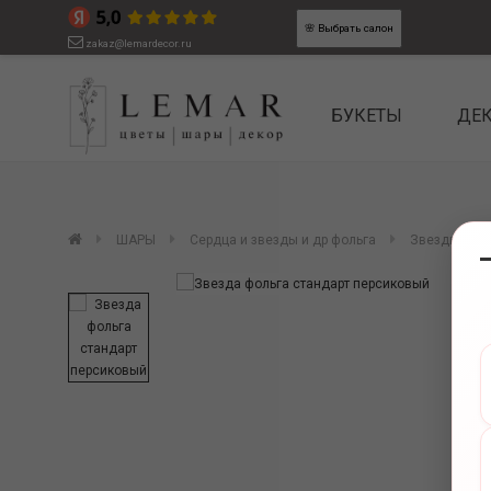
🌸
Выбрать салон
zakaz@lemardecor.ru
БУКЕТЫ
ДЕ
ШАРЫ
Сердца и звезды и др фольга
Звезды