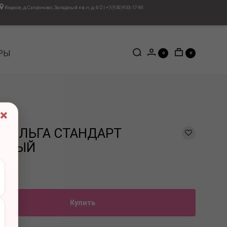
Видное, д.Сапроново, Западный кв-л, д.6/2
|
+7(930)933-17-90
РЫ
0
0
×
 ФОЛЬГА СТАНДАРТ
КОВЫЙ
Купить