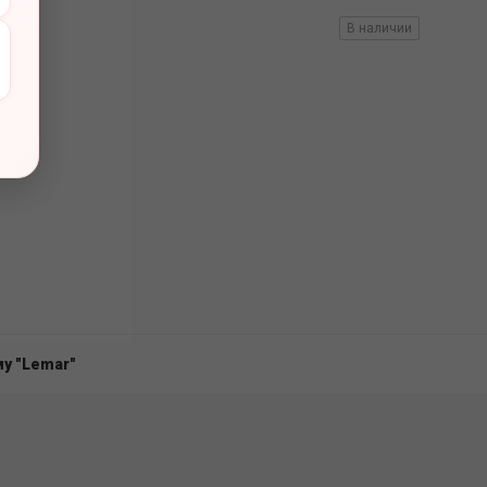
вов
В наличии
у "Lemar"