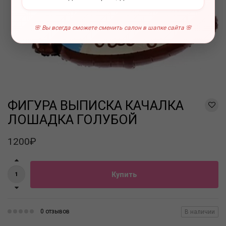
🌸 Вы всегда сможете сменить салон в шапке сайта 🌸
ФИГУРА ВЫПИСКА КАЧАЛКА
ЛОШАДКА ГОЛУБОЙ
1200₽
Купить
0 отзывов
В наличии