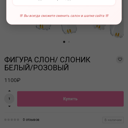
🌸 Вы всегда сможете сменить салон в шапке сайта 🌸
ФИГУРА СЛОН/ СЛОНИК
БЕЛЫЙ/РОЗОВЫЙ
1100₽
Купить
0 отзывов
В наличии