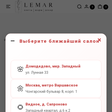
0
0
×
ШАРЫ
Фигуры
Фигура Пожарная машина
Выберите ближайший салон
Домодедово, мкр. Западный
🌸
ул. Лунная 33
Москва, метро Варшавское
🌼
Чонгарский бульвар 8, корп. 1
Видное, д. Сапроново
🌻
Западный квартал, д.6 к.2