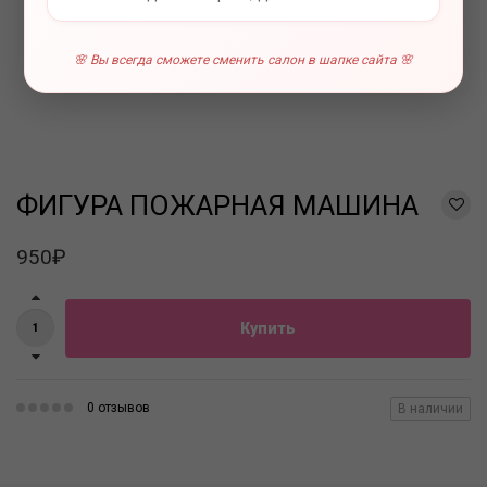
🌸 Вы всегда сможете сменить салон в шапке сайта 🌸
ФИГУРА ПОЖАРНАЯ МАШИНА
950₽
Купить
0 отзывов
В наличии