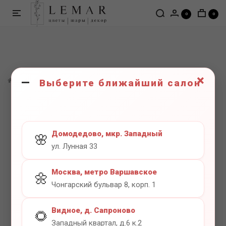
0
0
×
ШАРЫ
Цифры
Цифра 7 белая
Выберите ближайший салон
Домодедово, мкр. Западный
🌸
ул. Лунная 33
Москва, метро Варшавское
🌼
Чонгарский бульвар 8, корп. 1
Видное, д. Сапроново
🌻
Западный квартал, д.6 к.2