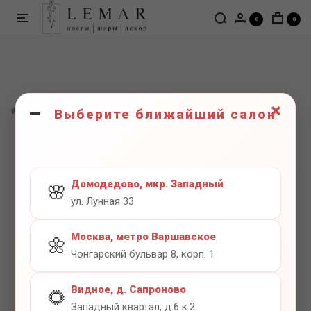
0
0
×
ШАРЫ
Цифры
Цифра 3 белый
Выберите ближайший салон
Домодедово, мкр. Западный
🌸
ул. Лунная 33
Москва, метро Варшавское
🌼
Чонгарский бульвар 8, корп. 1
Видное, д. Сапроново
🌻
Западный квартал, д.6 к.2