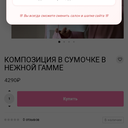
🌸 Вы всегда сможете сменить салон в шапке сайта 🌸
КОМПОЗИЦИЯ В СУМОЧКЕ В
НЕЖНОЙ ГАММЕ
4290₽
Купить
0 отзывов
В наличии