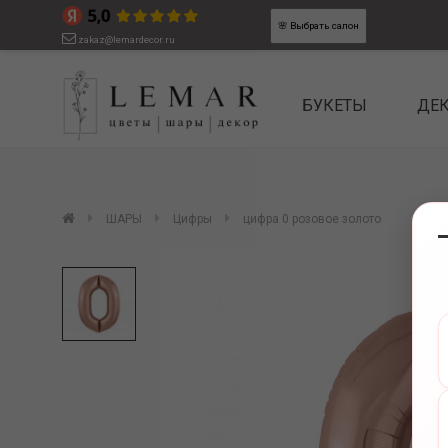
🌸
Выбрать салон
zakaz@lemardecor.ru
БУКЕТЫ
ДЕ
ШАРЫ
Цифры
цифра 0 розовое золото