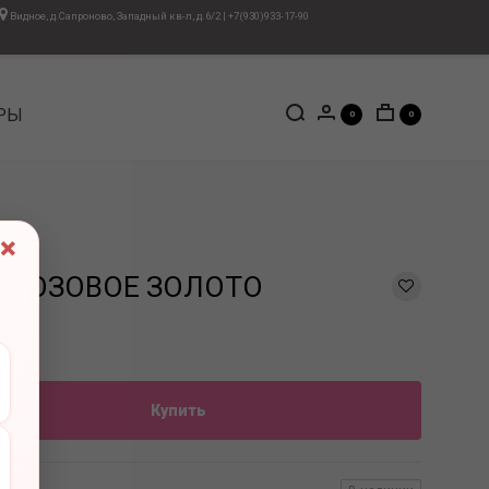
Видное, д.Сапроново, Западный кв-л, д.6/2
|
+7(930)933-17-90
РЫ
0
0
×
0 РОЗОВОЕ ЗОЛОТО
Купить