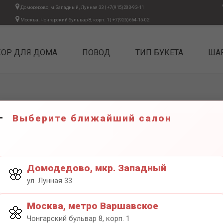
Домодедово, м.Западный, Лунная 33
|
+7(915)203-93-11
Москва, Чонгарский бульвар 8, корп. 1
|
+7(925)664-15-02
КОР ДЛЯ ДОМА
ПОВОД
ТИП БУКЕТА
ША
Выберите ближайший салон
ЦИФРА 
1300₽
Домодедово, мкр. Западный
🌸
ул. Лунная 33
Москва, метро Варшавское
🌼
Чонгарский бульвар 8, корп. 1