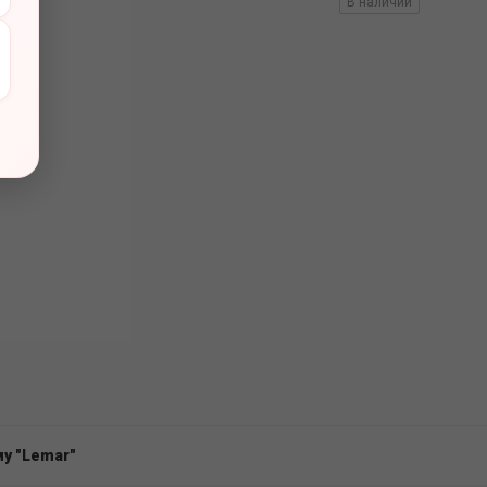
вов
В наличии
у "Lemar"