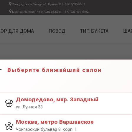
Домодедово, м.Западный, Лунная 33
|
+7(915)203-93-11
Москва, Чонгарский бульвар 8, корп. 1
|
+7(925)664-15-02
КОР ДЛЯ ДОМА
ПОВОД
ТИП БУКЕТА
ША
Выберите ближайший салон
ВАЗА 2
8500₽
Домодедово, мкр. Западный
🌸
ул. Лунная 33
Москва, метро Варшавское
🌼
Чонгарский бульвар 8, корп. 1