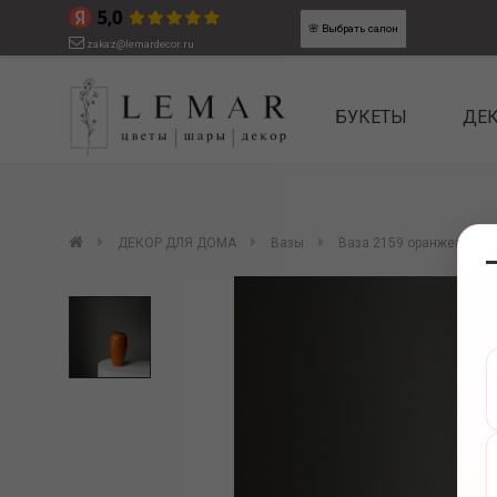
🌸
Выбрать салон
zakaz@lemardecor.ru
БУКЕТЫ
ДЕ
ДЕКОР ДЛЯ ДОМА
Вазы
Ваза 2159 оранжевая