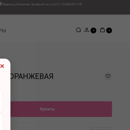
Видное, д.Сапроново, Западный кв-л, д.6/2
|
+7(930)933-17-90
РЫ
0
0
×
159 ОРАНЖЕВАЯ
Купить