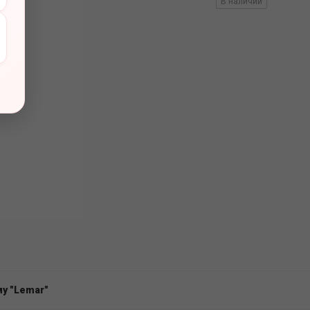
вов
В наличии
у "Lemar"