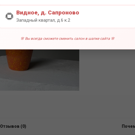
0 отзы
Видное, д. Сапроново
🌻
Западный квартал, д.6 к.2
🌸 Вы всегда сможете сменить салон в шапке сайта 🌸
Отзывов (0)
Почем