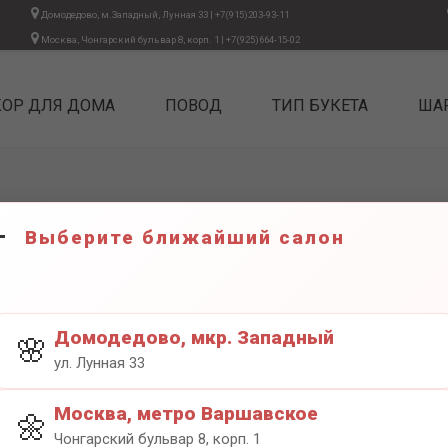
Домодедово, м.Западный, Лунная 33
|
+7(915)203-93-11
Москва, Чонгарский бульвар 8, корп. 1
|
+7(925)664-15-02
КОР ДЛЯ ДОМА
ПОВОД
ТИП БУКЕТА
ША
Выберите ближайший салон
ЛАТЕКС
200₽
Домодедово, мкр. Западный
🌸
ул. Лунная 33
Москва, метро Варшавское
🌼
Чонгарский бульвар 8, корп. 1