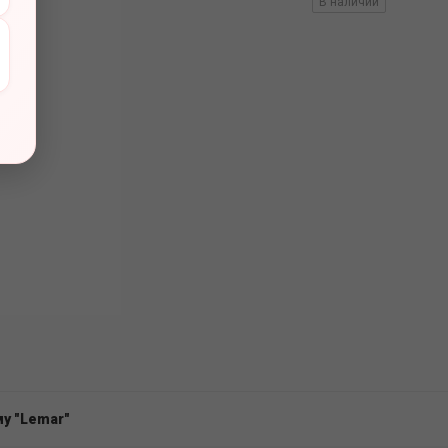
вов
В наличии
у "Lemar"