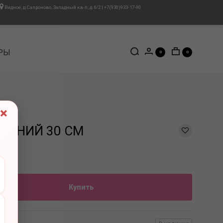
Видное, д.Сапроново, Западный кв-л, д.6/2
|
+7(930)933-17-90
РЫ
0
0
×
 СИНИЙ 30 СМ
Купить