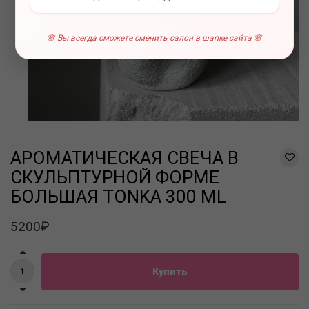
🌸 Вы всегда сможете сменить салон в шапке сайта 🌸
АРОМАТИЧЕСКАЯ СВЕЧА В
СКУЛЬПТУРНОЙ ФОРМЕ
БОЛЬШАЯ TONKA 300 ML
5200₽
Купить