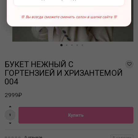
🌸 Вы всегда сможете сменить салон в шапке сайта 🌸
БУКЕТ НЕЖНЫЙ С
ГОРТЕНЗИЕЙ И ХРИЗАНТЕМОЙ
004
2999₽
Купить
0 отзывов