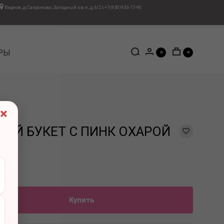
Видное, д.Сапроново, Западный кв-л, д.6/2
|
+7(930)933-17-90
РЫ
0
0
×
КИЙ БУКЕТ С ПИНК ОХАРОЙ
Купить