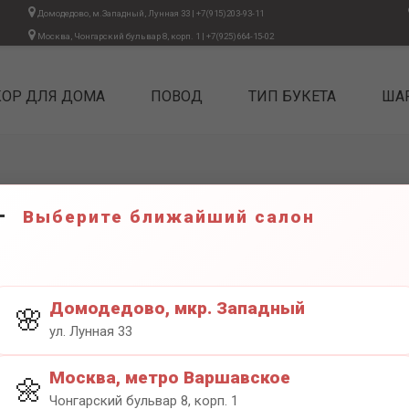
Домодедово, м.Западный, Лунная 33
|
+7(915)203-93-11
Москва, Чонгарский бульвар 8, корп. 1
|
+7(925)664-15-02
КОР ДЛЯ ДОМА
ПОВОД
ТИП БУКЕТА
ША
Выберите ближайший салон
АВТОРС
192
4999₽
Домодедово, мкр. Западный
🌸
ул. Лунная 33
Москва, метро Варшавское
🌼
Чонгарский бульвар 8, корп. 1