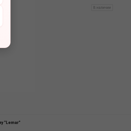
вов
В наличии
у "Lemar"