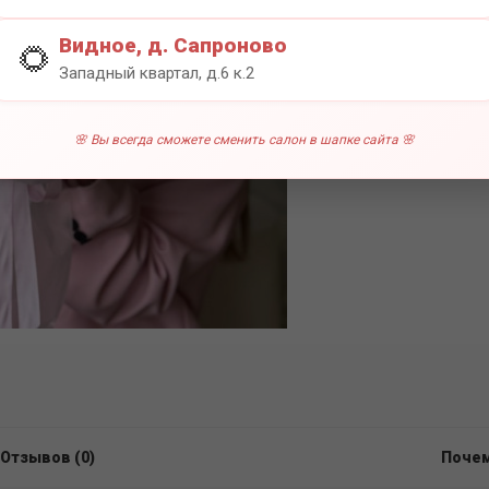
0 отзы
Видное, д. Сапроново
🌻
Западный квартал, д.6 к.2
🌸 Вы всегда сможете сменить салон в шапке сайта 🌸
Отзывов (0)
Почем