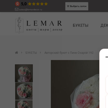
🌸
Выбрать салон
zakaz@lemardecor.ru
БУКЕТЫ
ДЕ
БУКЕТЫ
Авторский букет с Пинк Охарой 192