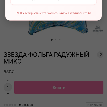
🌸 Вы всегда сможете сменить салон в шапке сайта 🌸
ЗВЕЗДА ФОЛЬГА РАДУЖНЫЙ
МИКС
550₽
Купить
0 отзывов
В наличии