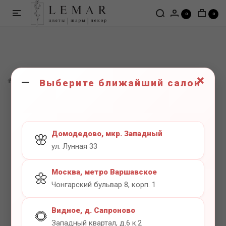
0
0
×
ШАРЫ
Цифры
Цифра 5 мятный
Выберите ближайший салон
Домодедово, мкр. Западный
🌸
ул. Лунная 33
Москва, метро Варшавское
🌼
Чонгарский бульвар 8, корп. 1
Видное, д. Сапроново
🌻
Западный квартал, д.6 к.2