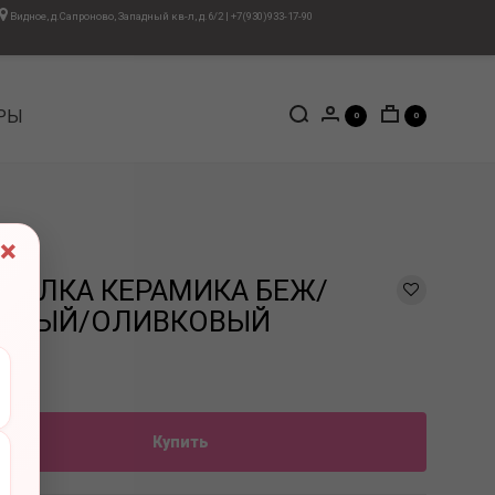
Видное, д.Сапроново, Западный кв-л, д.6/2
|
+7(930)933-17-90
РЫ
0
0
×
УТЫЛКА КЕРАМИКА БЕЖ/
НЕВЫЙ/ОЛИВКОВЫЙ
Купить