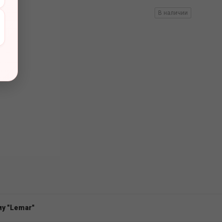
вов
В наличии
у "Lemar"