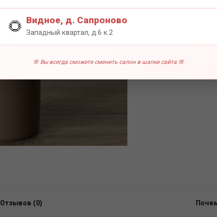
0 отзы
Видное, д. Сапроново
🌻
Западный квартал, д.6 к.2
🌸 Вы всегда сможете сменить салон в шапке сайта 🌸
Отзывов (0)
Почем