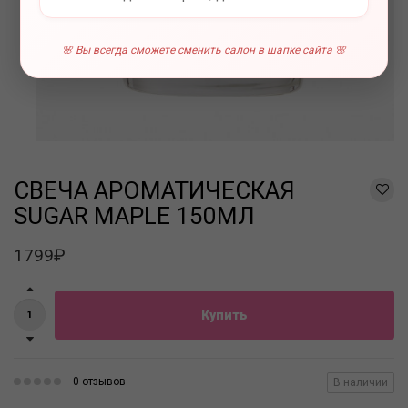
🌸 Вы всегда сможете сменить салон в шапке сайта 🌸
СВЕЧА АРОМАТИЧЕСКАЯ
SUGAR MAPLE 150МЛ
1799₽
Купить
0 отзывов
В наличии