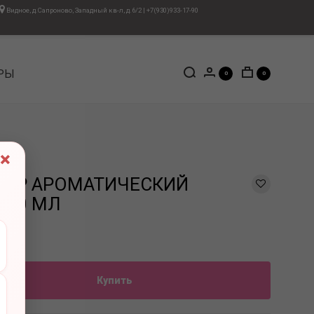
Видное, д.Сапроново, Западный кв-л, д.6/2
|
+7(930)933-17-90
РЫ
0
0
×
ОР АРОМАТИЧЕСКИЙ
 50 МЛ
Купить