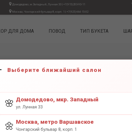
Домодедово, м.Западный, Лунная 33
|
+7(915)203-93-11
Москва, Чонгарский бульвар 8, корп. 1
|
+7(925)664-15-02
КОР ДЛЯ ДОМА
ПОВОД
ТИП БУКЕТА
ША
тический Jacomo 50 мл
Выберите ближайший салон
ДИФФУЗ
JACOMO
1999₽
Домодедово, мкр. Западный
🌸
ул. Лунная 33
Москва, метро Варшавское
🌼
Чонгарский бульвар 8, корп. 1