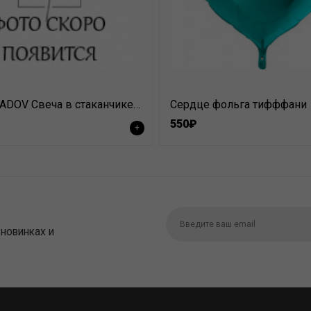
MAY MEADOV Свеча в стаканчике с крышкой Blak Coral 130 гр
Сердце фольга тифффани
550₽
+
 новинках и