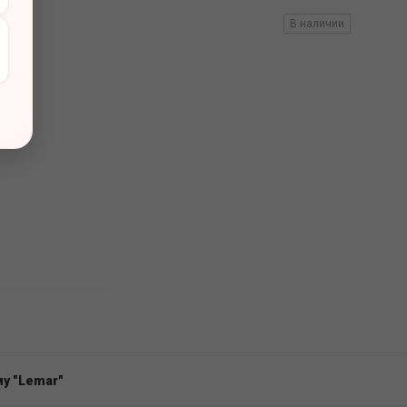
вов
В наличии
у "Lemar"