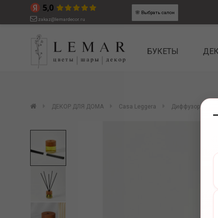
🌸
Выбрать салон
zakaz@lemardecor.ru
БУКЕТЫ
ДЕ
ДЕКОР ДЛЯ ДОМА
Casa Leggera
Диффузор арома