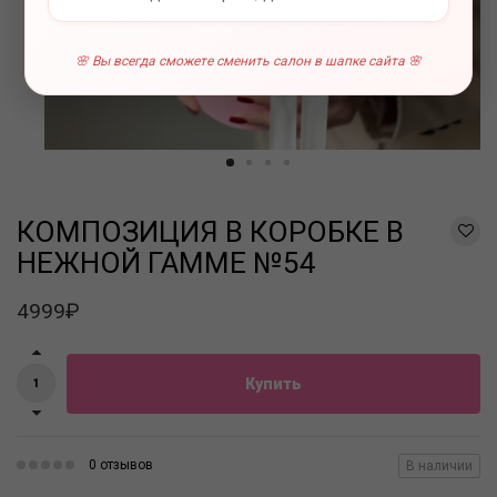
🌸 Вы всегда сможете сменить салон в шапке сайта 🌸
КОМПОЗИЦИЯ В КОРОБКЕ В
НЕЖНОЙ ГАММЕ №54
4999₽
Купить
0 отзывов
В наличии